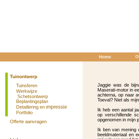
Tuinontwerp
Jaggie was de bij
Tuinsferen
Maserati-
motor in e
Werkwijze
achterna, op naar 
Schetsontwerp
Toeval? Niet als mi
Beplantingsplan
Detaillering en i
mpressie
Ik heb een aantal j
Portfolio
op verschillende s
opgenomen in mijn po
Offerte aanvragen
Ik ben van mening 
beeldmateriaal en e