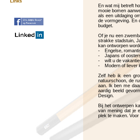
Links
En wat mij betreft ho
mooie bomen aanwezig
als een uitdaging om
de vormgeving. En d
budget.
Of je nu een zwembad
strakke stadstuin, J
kan ontworpen worde
-
Engelse, romantisc
-
Japans of ooster
-
wilt u de vakanties
-
Modern of liever k
Zelf heb ik een gro
natuurschoon, de rus
aan. Ik ben me daar
aardig beeld gevorm
Design.
Bij het ontwerpen k
van mening dat je e
plek te maken. Voor 