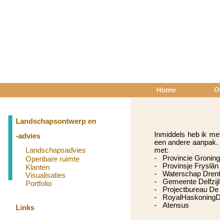
Landschapsontwerp en
Inmiddels heb ik met
-
advies
een andere aanpak. 
Landschapsadvies
met:
-
Provincie Groning
Openbare ruimte
-
Provinsje Fryslân
Klanten
-
Waterschap Drents
Visualisaties
-
Gemeente Delfzijl
Portfolio
-
Projectbureau De 
-
RoyalHaskoning
-
Atensus
Links