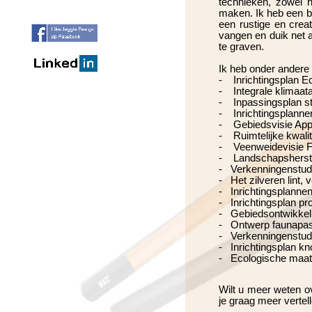
technieken, zowel h
maken. Ik heb een bre
een rustige en crea
vangen en duik net 
te graven.
Ik heb onder andere
-
Inrichtingsplan Eco
-
Integrale klimaata
-
Inpassingsplan stor
-
Inrichtingsplannen
-
Gebiedsvisie Appe
-
Ruimtelijke kwalite
-
Veenweidevisie Fr
-
Landschapsherstel
-
Verkenningenstudie
-
Het zilveren lint, v
-
Inrichtingsplannen
-
Inrichtingsplan pro
-
Gebiedsontwikkelin
-
Ontwerp faunapassa
-
Verkenningenstudi
-
Inrichtingsplan kn
-
Ecologische maatre
Wilt u meer weten ov
je graag meer vertell